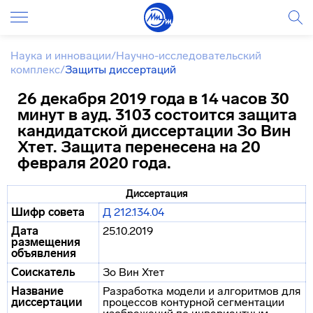
Наука и инновации
/
Научно-исследовательский
комплекс
/
Защиты диссертаций
26 декабря 2019 года в 14 часов 30
минут в ауд. 3103 состоится защита
кандидатской диссертации Зо Вин
Хтет. Защита перенесена на 20
февраля 2020 года.
Диссертация
Шифр совета
Д 212.134.04
Дата
25.10.2019
размещения
объявления
Соискатель
Зо Вин Хтет
Название
Разработка модели и алгоритмов для
диссертации
процессов контурной сегментации