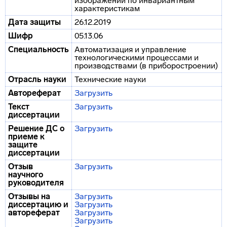
изображений по инвариантным
характеристикам
Дата защиты
26.12.2019
Шифр
05.13.06
Специальность
Автоматизация и управление
технологическими процессами и
производствами (в приборостроении)
Отрасль науки
Технические науки
Автореферат
Загрузить
Текст
Загрузить
диссертации
Решение ДС о
Загрузить
приеме к
защите
диссертации
Отзыв
Загрузить
научного
руководителя
Отзывы на
Загрузить
диссертацию и
Загрузить
автореферат
Загрузить
Загрузить