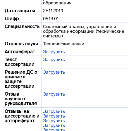
образования
Дата защиты
26.11.2019
Шифр
05.13.01
Специальность
Системный анализ, управление и
обработка информации (технические
системы)
Отрасль науки
Технические науки
Автореферат
Загрузить
Текст
Загрузить
диссертации
Решение ДС о
Загрузить
приеме к
защите
диссертации
Отзыв
Загрузить
научного
руководителя
Отзывы на
Загрузить
диссертацию и
Загрузить
автореферат
Загрузить
Загрузить
Загрузить