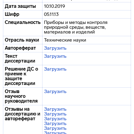
Дата защиты
10.10.2019
Шифр
05.11.13
Специальность
Приборы и методы контроля
природной среды, веществ,
материалов и изделий
Отрасль науки
Технические науки
Автореферат
Загрузить
Текст
Загрузить
диссертации
Решение ДС о
Загрузить
приеме к
защите
диссертации
Отзыв
Загрузить
научного
руководителя
Отзывы на
Загрузить
диссертацию и
Загрузить
автореферат
Загрузить
Загрузить
Загрузить
Загрузить