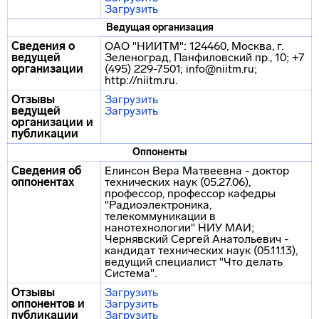
Загрузить
Ведущая организация
Сведения о
ОАО "НИИТМ": 124460, Москва, г.
ведущей
Зеленоград, Панфиловский пр., 10; +7
организации
(495) 229-7501; info@niitm.ru;
http://niitm.ru.
Отзывы
Загрузить
ведущей
Загрузить
организации и
публикации
Оппоненты
Сведения об
Елинсон Вера Матвеевна - доктор
оппонентах
технических наук (05.27.06),
профессор, профессор кафедры
"Радиоэлектроника,
телекоммуникации в
нанотехнологии" НИУ МАИ;
Чернявский Сергей Анатольевич -
кандидат технических наук (05.11.13),
ведущий специалист "Что делать
Система".
Отзывы
Загрузить
оппонентов и
Загрузить
публикации
Загрузить