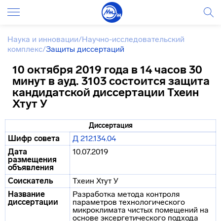
Наука и инновации
/
Научно-исследовательский
комплекс
/
Защиты диссертаций
10 октября 2019 года в 14 часов 30
минут в ауд. 3103 состоится защита
кандидатской диссертации Тхеин
Хтут У
Диссертация
Шифр совета
Д 212.134.04
Дата
10.07.2019
размещения
объявления
Соискатель
Тхеин Хтут У
Название
Разработка метода контроля
диссертации
параметров технологического
микроклимата чистых помещений на
основе эксергетического подхода