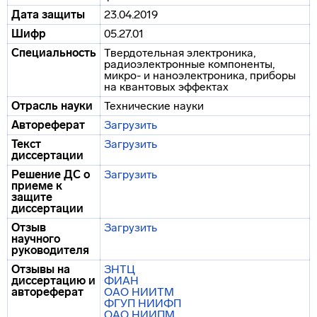
Дата защиты
23.04.2019
Шифр
05.27.01
Специальность
Твердотельная электроника,
радиоэлектронные компоненты,
микро- и наноэлектроника, приборы
на квантовых эффектах
Отрасль науки
Технические науки
Автореферат
Загрузить
Текст
Загрузить
диссертации
Решение ДС о
Загрузить
приеме к
защите
диссертации
Отзыв
Загрузить
научного
руководителя
Отзывы на
ЗНТЦ
диссертацию и
ФИАН
автореферат
ОАО НИИТМ
ФГУП НИИФП
ОАО НИИПМ