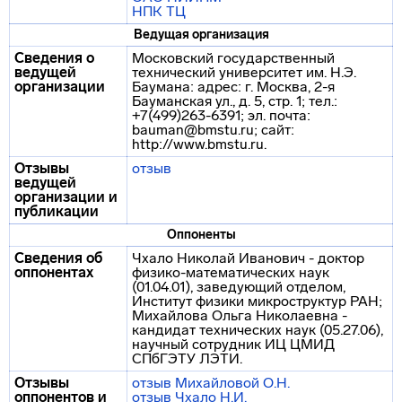
НПК ТЦ
Ведущая организация
Сведения о
Московский государственный
ведущей
технический университет им. Н.Э.
организации
Баумана: адрес: г. Москва, 2-я
Бауманская ул., д. 5, стр. 1; тел.:
+7(499)263-6391; эл. почта:
bauman@bmstu.ru; сайт:
http://www.bmstu.ru.
Отзывы
отзыв
ведущей
организации и
публикации
Оппоненты
Сведения об
Чхало Николай Иванович - доктор
оппонентах
физико-математических наук
(01.04.01), заведующий отделом,
Институт физики микроструктур РАН;
Михайлова Ольга Николаевна -
кандидат технических наук (05.27.06),
научный сотрудник ИЦ ЦМИД
СПбГЭТУ ЛЭТИ.
Отзывы
отзыв Михайловой О.Н.
оппонентов и
отзыв Чхало Н.И.