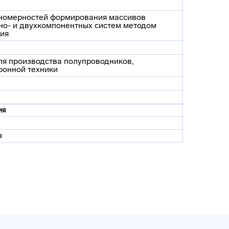
ономерностей формирования массивов
но- и двухкомпонентных систем методом
ния
ля производства полупроводников,
ронной техники
ия
ы