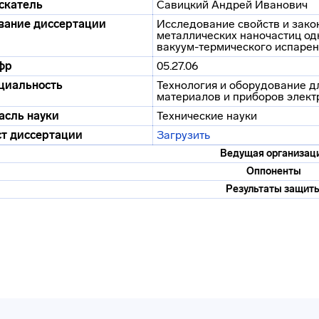
скатель
Савицкий Андрей Иванович
вание диссертации
Исследование свойств и зак
металлических наночастиц од
вакуум-термического испаре
фр
05.27.06
циальность
Технология и оборудование д
материалов и приборов элект
асль науки
Технические науки
ст диссертации
Загрузить
Ведущая организац
Оппоненты
Результаты защит