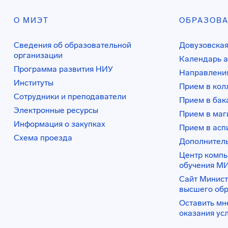
О МИЭТ
ОБРАЗОВ
Сведения об образовательной
Довузовская
организации
Календарь а
Программа развития НИУ
Направления
Институты
Прием в ко
Сотрудники и преподаватели
Прием в бак
Электронные ресурсы
Прием в маг
Информация о закупках
Прием в асп
Схема проезда
Дополнител
Центр комп
обучения М
Сайт Минист
высшего об
Оставить мн
оказания ус