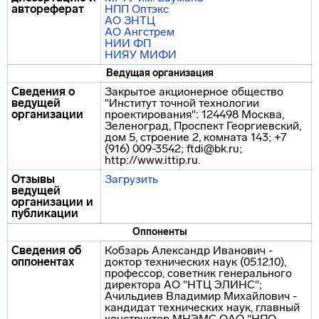
автореферат
НПП Оптэкс
АО ЗНТЦ
АО Ангстрем
НИИ ФП
НИЯУ МИФИ
Ведущая организация
Сведения о
Закрытое акционерное общество
ведущей
"Институт точной технологии
организации
проектирования": 124498 Москва,
Зеленоград, Проспект Георгиевский,
дом 5, строение 2, комната 143; +7
(916) 009-3542; ftdi@bk.ru;
http://www.ittip.ru.
Отзывы
Загрузить
ведущей
организации и
публикации
Оппоненты
Сведения об
Кобзарь Александр Иванович -
оппонентах
доктор технических наук (05.12.10),
профессор, советник генерального
директора АО "НТЦ ЭЛИНС";
Ачильдиев Владимир Михайлович -
кандидат технических наук, главный
конструктор МНЭМС ОАО "НПО