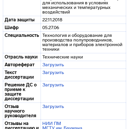
для использования в условиях
механических и температурных
воздействий
Дата защиты
22.11.2018
Шифр
05.27.06
Специальность
Технология и оборудование для
производства полупроводников,
материалов и приборов электронной
техники
Отрасль науки
Технические науки
Автореферат
Загрузить
Текст
Загрузить
диссертации
Решение ДС о
Загрузить
приеме к
защите
диссертации
Отзыв
Загрузить
научного
руководителя
Отзывы на
НИИ ПМ
диссертацию и
МГТУ им. Баумана