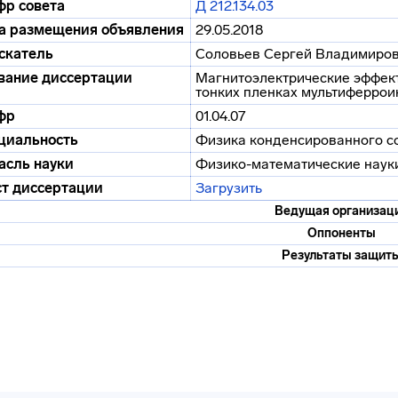
р совета
Д 212.134.03
а размещения объявления
29.05.2018
скатель
Соловьев Сергей Владимиро
вание диссертации
Магнитоэлектрические эффект
тонких пленках мультиферрои
фр
01.04.07
циальность
Физика конденсированного с
асль науки
Физико-математические наук
ст диссертации
Загрузить
Ведущая организац
Оппоненты
Результаты защит