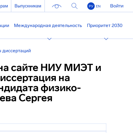
Войти
ерам
Выпускникам
РУ
EN
ации
Международная деятельность
Приоритет 2030
 диссертаций
на сайте НИУ МИЭТ и
диссертация на
андидата физико-
ева Сергея