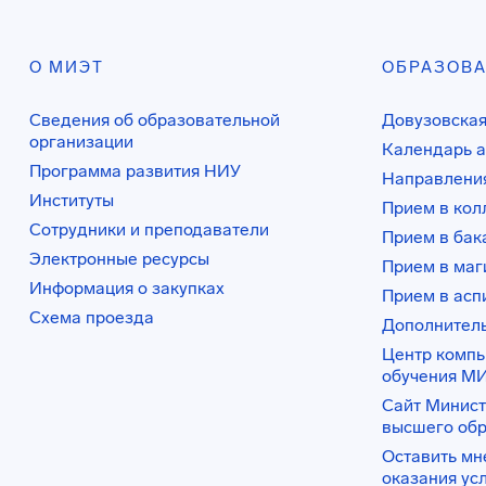
О МИЭТ
ОБРАЗОВ
Сведения об образовательной
Довузовская
организации
Календарь а
Программа развития НИУ
Направления
Институты
Прием в ко
Сотрудники и преподаватели
Прием в бак
Электронные ресурсы
Прием в маг
Информация о закупках
Прием в асп
Схема проезда
Дополнител
Центр комп
обучения М
Сайт Минист
высшего об
Оставить мн
оказания ус