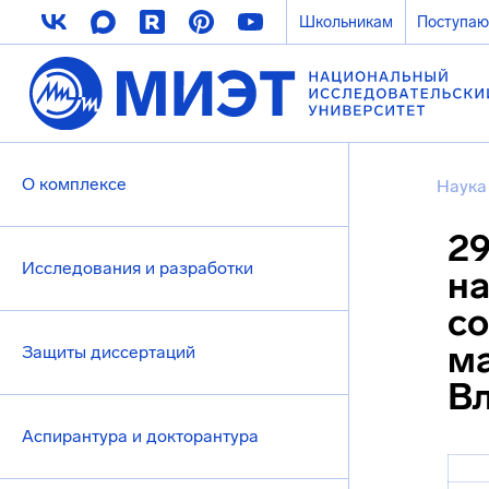
Школьникам
Поступа
О комплексе
Наука
29
Исследования и разработки
на
со
ма
Защиты диссертаций
В
Аспирантура и докторантура