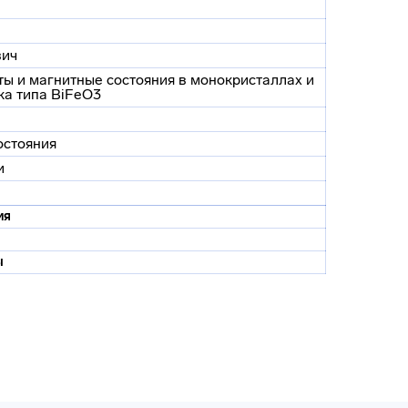
вич
ы и магнитные состояния в монокристаллах и
ка типа BiFeO3
остояния
и
ия
ы