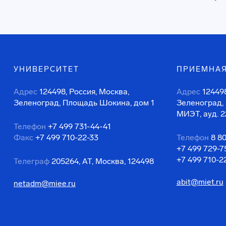
УНИВЕРСИТЕТ
ПРИЕМНАЯ
Адрес
124498, Россия, Москва,
Адрес
124498
Зеленоград, Площадь Шокина, дом 1
Зеленоград,
МИЭТ, ауд. 2
Телефон
+7 499 731-44-41
Факс
+7 499 710-22-33
Телефон
8 8
+7 499 729-7
+7 499 710-2
Телеграф
205264, АТ, Москва, 124498
abit@miet.ru
netadm@miee.ru