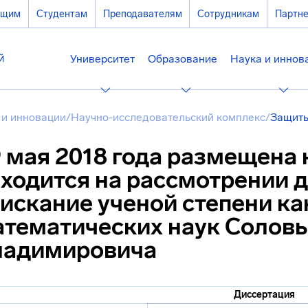
ющим
Студентам
Преподавателям
Сотрудникам
Партн
Университет
Образование
Наука и иннов
 и инновации
/
Научно-исследовательский комплекс
/
Защиты
 мая 2018 года размещена 
ходится на рассмотрении 
искание ученой степени к
тематических наук Соловь
ладимировича
Диссертация