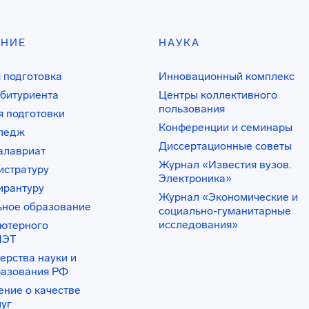
АНИЕ
НАУКА
 подготовка
Инновационный комплекс
битуриента
Центры коллективного
пользования
 подготовки
Конференции и семинары
лледж
Диссертационные советы
алавриат
Журнал «Известия вузов.
истратуру
Электроника»
ирантуру
Журнал «Экономические и
ьное образование
социально-гуманитарные
исследования»
ьютерного
ИЭТ
ерства науки и
разования РФ
ение о качестве
луг