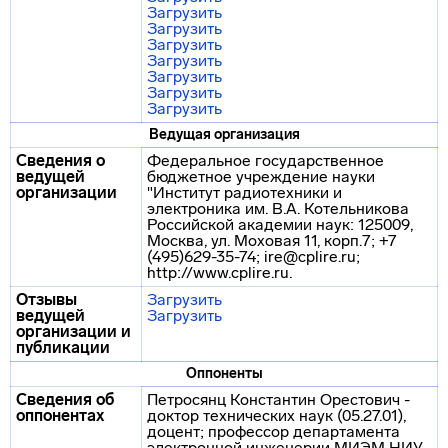
Загрузить
Загрузить
Загрузить
Загрузить
Загрузить
Загрузить
Загрузить
Ведущая организация
Сведения о
Федеральное государственное
ведущей
бюджетное учреждение науки
организации
"Институт радиотехники и
электроника им. В.А. Котельникова
Российской академии наук: 125009,
Москва, ул. Моховая 11, корп.7; +7
(495)629-35-74; ire@cplire.ru;
http://www.cplire.ru.
Отзывы
Загрузить
ведущей
Загрузить
организации и
публикации
Оппоненты
Сведения об
Петросянц Константин Орестович -
оппонентах
доктор технических наук (05.27.01),
доцент; профессор департамента
электронной инженерии МИЭМ НИУ